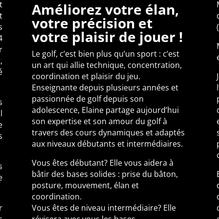
t
Améliorez votre élan,
t
votre précision et
s
votre plaisir de jouer !
4
r
Le golf, c’est bien plus qu’un sport : c’est
,
un art qui allie technique, concentration,
é
coordination et plaisir du jeu.
Enseignante depuis plusieurs années et
passionnée de golf depuis son
s
adolescence, Elaine partage aujourd’hui
l
son expertise et son amour du golf à
e
travers des cours dynamiques et adaptés
s
aux niveaux débutants et intermédiaires.
Vous êtes débutant? Elle vous aidera à
s
bâtir des bases solides : prise du bâton,
e
posture, mouvement, élan et
coordination.
r
Vous êtes de niveau intermédiaire? Elle
s
révisera avec vous les bases