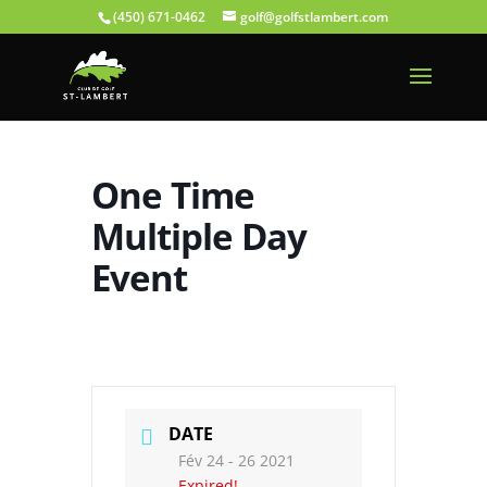
(450) 671-0462
golf@golfstlambert.com
One Time
Multiple Day
Event
DATE
Fév 24 - 26 2021
Expired!