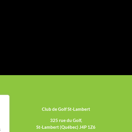
Club de Golf St-Lambert
325 rue du Golf,
St-Lambert (Québec) J4P 1Z6
s