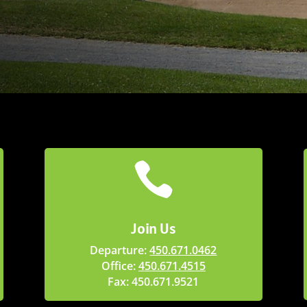

Join Us
Departure:
450.671.0462
Office:
450.671.4515
Fax: 450.671.9521