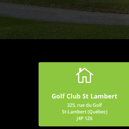

Golf Club St Lambert
325, rue du Golf
St-Lambert (Québec)
J4P 1Z6