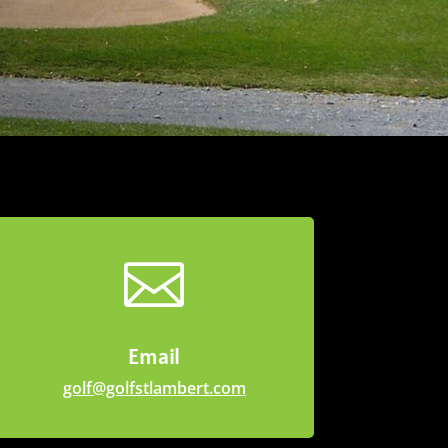

Email
golf@golfstlambert.com